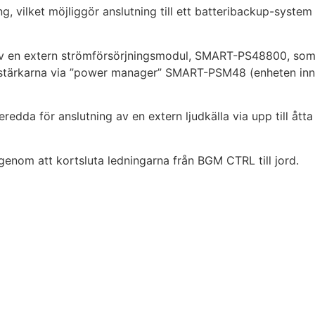
 vilket möjliggör anslutning till ett batteribackup-system 
 en extern strömförsörjningsmodul, SMART-PS48800, som 
förstärkarna via ”power manager” SMART-PSM48 (enheten inne
dda för anslutning av en extern ljudkälla via upp till åt
enom att kortsluta ledningarna från BGM CTRL till jord.