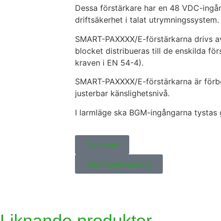
Dessa förstärkare har en 48 VDC-ingång,
driftsäkerhet i talat utrymningssystem.
SMART-PAXXXX/E-förstärkarna drivs av
blocket distribueras till de enskilda 
kraven i EN 54-4).
SMART-PAXXXX/E-förstärkarna är förbere
justerbar känslighetsnivå.
I larmläge ska BGM-ingångarna tystas g
Datablad
Montageanvisning
Liknande produkter