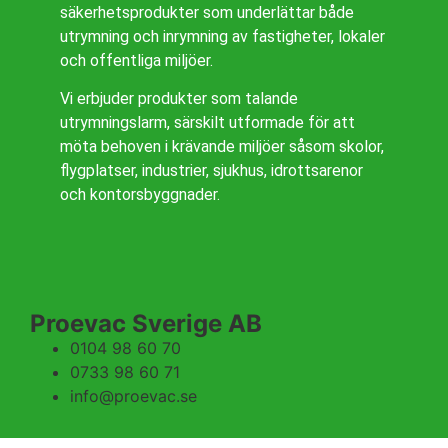
säkerhetsprodukter som underlättar både
utrymning och inrymning av fastigheter, lokaler
och offentliga miljöer.
Vi erbjuder produkter som talande
utrymningslarm, särskilt utformade för att
möta behoven i krävande miljöer såsom skolor,
flygplatser, industrier, sjukhus, idrottsarenor
och kontorsbyggnader.
Proevac Sverige AB
0104 98 60 70
0733 98 60 71
info@proevac.se