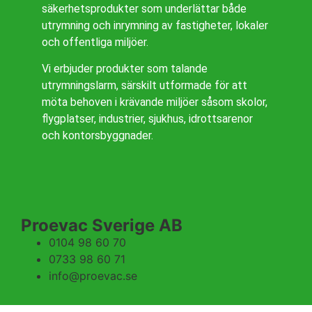
säkerhetsprodukter som underlättar både
utrymning och inrymning av fastigheter, lokaler
och offentliga miljöer.
Vi erbjuder produkter som talande
utrymningslarm, särskilt utformade för att
möta behoven i krävande miljöer såsom skolor,
flygplatser, industrier, sjukhus, idrottsarenor
och kontorsbyggnader.
Proevac Sverige AB
0104 98 60 70
0733 98 60 71
info@proevac.se