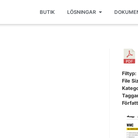
BUTIK
LÖSNINGAR
DOKUME
Filtyp:
File Si
Katego
Tagga
Förfat