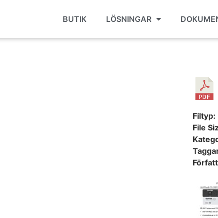
BUTIK
LÖSNINGAR
DOKUME
Filtyp:
File Si
Katego
Tagga
Förfat