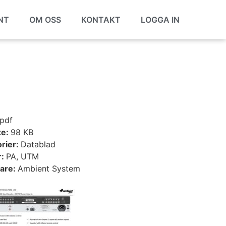
NT
OM OSS
KONTAKT
LOGGA IN
pdf
ze:
98 KB
rier:
Datablad
r:
PA, UTM
tare:
Ambient System