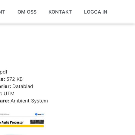
NT
OM OSS
KONTAKT
LOGGA IN
pdf
ze:
572 KB
rier:
Datablad
r:
UTM
tare:
Ambient System