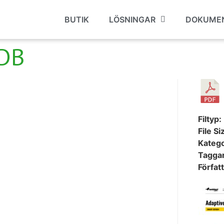
BUTIK
LÖSNINGAR
DOKUME
DB
Filtyp:
File Si
Katego
Tagga
Förfat