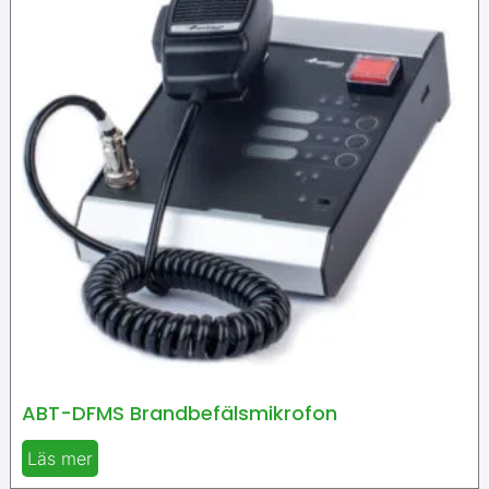
ABT-DFMS Brandbefälsmikrofon
Läs mer