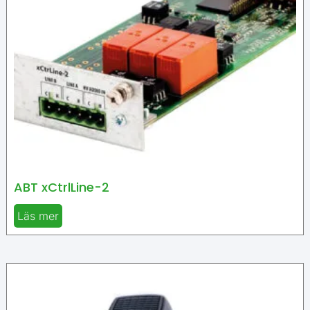
ABT xCtrlLine-2
Läs mer