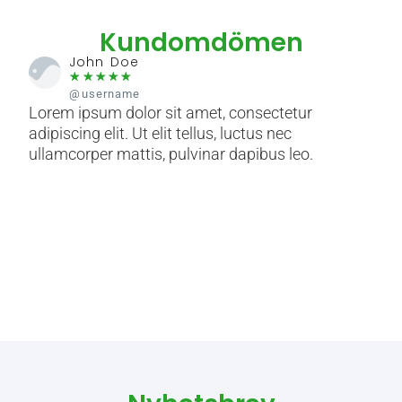
Kundomdömen
John Doe
☆
☆
☆
☆
☆
@username
Lorem ipsum dolor sit amet, consectetur
Lore
adipiscing elit. Ut elit tellus, luctus nec
adip
ullamcorper mattis, pulvinar dapibus leo.
ulla