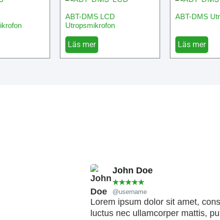
ABT-DMS LCD
ABT-DMS Utr
ikrofon
Utropsmikrofon
Läs mer
Läs mer
n
John Doe
☆
☆
☆
☆
☆
@username
Lorem ipsum dolor sit amet, consect
luctus nec ullamcorper mattis, pu