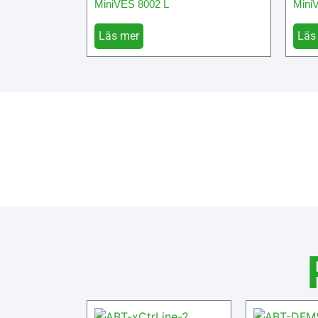
MiniVES 8002 L
Mini
Läs mer
Läs