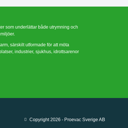
ter som underlättar både utrymning och
miljöer.
rm, särskilt utformade för att möta
atser, industrier, sjukhus, idrottsarenor
Copyright 2026 - Proevac Sverige AB