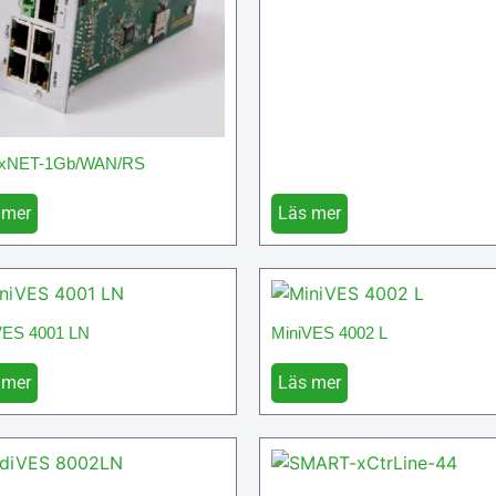
xNET-1Gb/WAN/RS
 mer
Läs mer
VES 4001 LN
MiniVES 4002 L
 mer
Läs mer