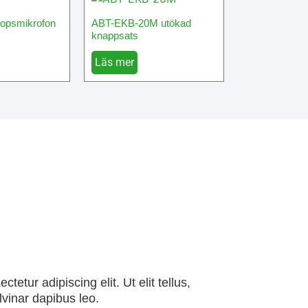
opsmikrofon
ABT-EKB-20M utökad
knappsats
Läs mer
John Doe
☆
☆
☆
☆
☆
@username
etur adipiscing elit. Ut elit tellus,
Lorem ipsum dolor 
lvinar dapibus leo.
luctus nec ullamc