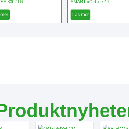
VES 8002 LN
SMART-xCtrLine-44
 mer
Läs mer
Produktnyhete