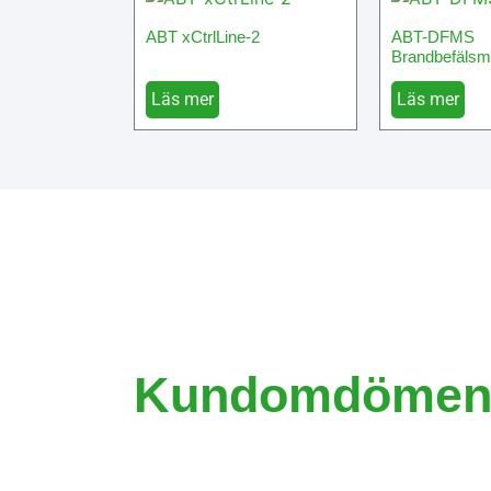
ABT xCtrlLine-2
ABT-DFMS
Brandbefälsm
Läs mer
Läs mer
Kundomdöme