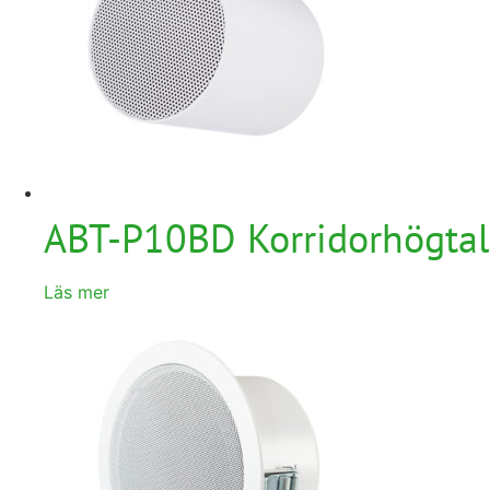
ABT-P10BD Korridorhögtala
Läs mer