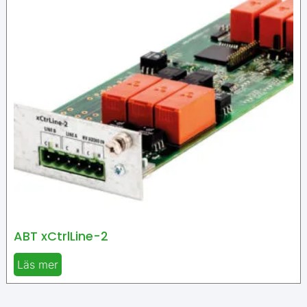
ABT xCtrlLine-2
Läs mer