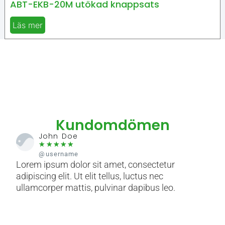
ABT-EKB-20M utökad knappsats
Läs mer
Kundomdömen
John Doe
☆
☆
☆
☆
☆
@username
Lorem ipsum dolor sit amet, consectetur
Lore
adipiscing elit. Ut elit tellus, luctus nec
adip
ullamcorper mattis, pulvinar dapibus leo.
ulla