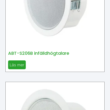
ABT-S206B infälldhögtalare
Läs mer