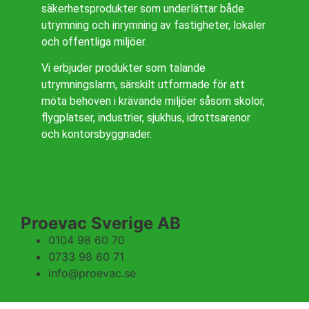
säkerhetsprodukter som underlättar både
utrymning och inrymning av fastigheter, lokaler
och offentliga miljöer.
Vi erbjuder produkter som talande
utrymningslarm, särskilt utformade för att
möta behoven i krävande miljöer såsom skolor,
flygplatser, industrier, sjukhus, idrottsarenor
och kontorsbyggnader.
Proevac Sverige AB
0104 98 60 70
0733 98 60 71
info@proevac.se